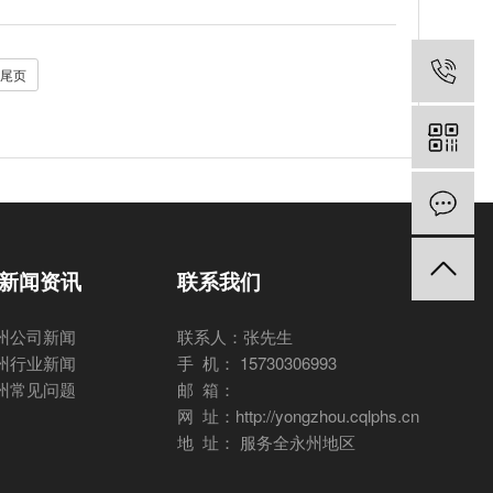
尾页
新闻资讯
联系我们
州公司新闻
联系人：张先生
州行业新闻
手 机： 15730306993
州常见问题
邮 箱：
网 址：http://yongzhou.cqlphs.cn
地 址： 服务全永州地区