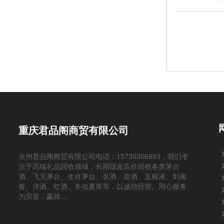
重庆君品阁商贸有限公司
永州君品阁商贸有限公司电话：15730306993，我们专
注于高端礼品回收领域，长期现金高价回收各类茅台
酒、飞天茅台、生肖茅台、名酒、老酒、五粮液、剑南
春、洋酒、红酒、冬虫夏草等，以诚信经营、用心服务
为宗旨，赢得...