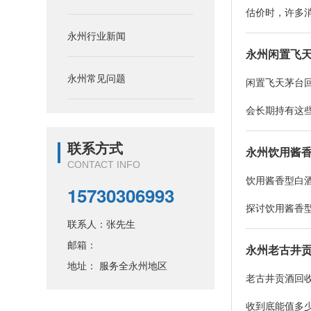
估价时，许多消
永州行业新闻
永州闲置飞
永州常见问题
闲置飞天茅台
会长期持有这些
联系方式
永州饮用酱
CONTACT INFO
饮用酱香型白
15730306993
探讨饮用酱香型
联系人：张先生
邮箱：
永州老古井
地址： 服务全永州地区
老古井贡酒回
收到底能值多少