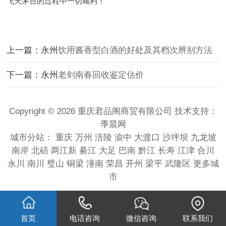
飞天茅台的过程中一切顺利！
上一篇：永州
饮用酱香型白酒的好处及其档次辨别方法
下一篇：永州
老剑南春回收鉴定估价
Copyright © 2026 重庆君品阁商贸有限公司 技术支持：
季晨网
城市分站：
重庆
万州
涪陵
渝中
大渡口
沙坪坝
九龙坡
南岸
北碚
两江新
綦江
大足
巴南
黔江
长寿
江津
合川
永川
南川
璧山
铜梁
潼南
荣昌
开州
梁平
武隆区
更多城
市
首页
电话咨询
微信咨询
联系我们