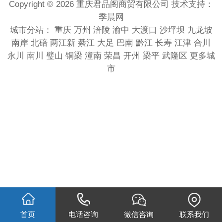
Copyright © 2026 重庆君品阁商贸有限公司 技术支持：
季晨网
城市分站：
重庆
万州
涪陵
渝中
大渡口
沙坪坝
九龙坡
南岸
北碚
两江新
綦江
大足
巴南
黔江
长寿
江津
合川
永川
南川
璧山
铜梁
潼南
荣昌
开州
梁平
武隆区
更多城
市
首页
电话咨询
微信咨询
联系我们