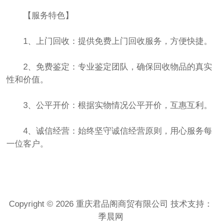
【服务特色】
1、上门回收：提供免费上门回收服务，方便快捷。
2、免费鉴定：专业鉴定团队，确保回收物品的真实
性和价值。
3、公平开价：根据实物情况公平开价，互惠互利。
4、诚信经营：始终坚守诚信经营原则，用心服务每
一位客户。
Copyright © 2026 重庆君品阁商贸有限公司 技术支持：
季晨网