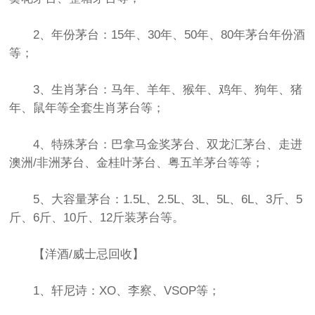
2、年份茅台：15年、30年、50年、80年茅台年份酒
等；
3、生肖茅台：马年、羊年、猴年、鸡年、狗年、猪
年、鼠年等全套生肖茅台等；
4、特殊茅台：巴拿马金奖茅台、双龙汇茅台、走进
澳洲/非洲茅台、金桂叶茅台、粤五羊茅台等等；
5、大容量茅台：1.5L、2.5L、3L、5L、6L、3斤、5
斤、6斤、10斤、12斤装茅台等。
【洋酒/威士忌回收】
1、轩尼诗：XO、李察、VSOP等；