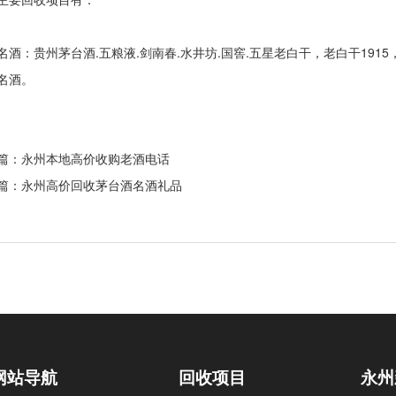
：贵州茅台酒.五粮液.剑南春.水井坊.国窖.五星老白干，老白干191
名酒。
篇：永州
本地高价收购老酒电话
篇：永州
高价回收茅台酒名酒礼品
网站导航
回收项目
永州